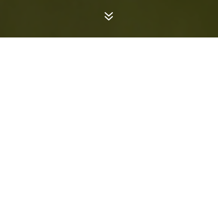
7
¡Aprovechá el
beneficio para DEJAR
DE FUMAR ahora!
Disfrutarás del Tratamiento Antitabaco en el
Centro de Bienestar Médico multipremiado de
America Latina
.
Completa el formulario y nos pondremos en
contacto de inmediato.